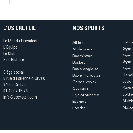
Connaissez-vous le Dark
L’US Crét
Ping ? Quand le tennis de
termine 
table s'illumine à Créteil !
beauté !
L'US CRÉTEIL
NOS SPORTS
Le Mot du Président
Futsa
Aikido
L'Equipe
Gym. 
Athletisme
Le Club
Gym. 
Badminton
Son Histoire
Gym.
Basket
Gym. 
Boxe anglaise
Siège social
Handb
Boxe francaise
5 rue d'Estienne d'Orves
Judo
Canoë kayak
94000 Créteil
Kara
Cyclisme
01 42 07 15 74
Lutte
Cyclotourisme
info@uscreteil.com
Multi
Escrime
Muscu
Football