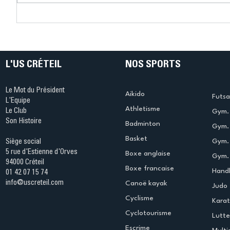
Connaissez-vous le Dark
L’US Crét
Ping ? Quand le tennis de
termine 
table s'illumine à Créteil !
beauté !
L'US CRÉTEIL
NOS SPORTS
Le Mot du Président
Aikido
Futsa
L'Equipe
Athletisme
Le Club
Gym. 
Son Histoire
Badminton
Gym. 
Basket
Gym.
Siège social
5 rue d'Estienne d'Orves
Boxe anglaise
Gym. 
94000 Créteil
Boxe francaise
Handb
01 42 07 15 74
info@uscreteil.com
Canoë kayak
Judo
Cyclisme
Kara
Cyclotourisme
Lutte
Escrime