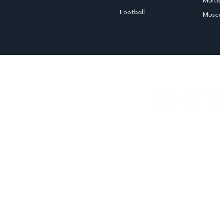
Multi
Football
Muscu
Espace club
Offres d'emploi