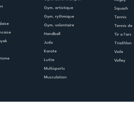
on
Gym. artistique
Squash
Gym. rythmique
Tennis
laise
Gym. volontaire
Tennis de 
ncaise
Handball
Tir a l'arc
ayak
Judo
Triathlon
Karate
Voile
risme
Lutte
Volley
Multisports
Musculation