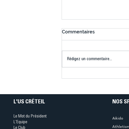
Commentaires
Rédigez un commentaire...
Connaissez-vous le Dar
Ping ? Quand le tennis d
table s'illumine à Créteil 
L'US CRÉTEIL
NOS S
Le Mot du Président
Aikido
L'Equipe
Athletis
Le Club