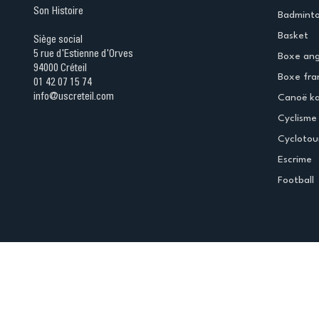
Son Histoire
Badmint
Basket
Siège social
5 rue d'Estienne d'Orves
Boxe ang
94000 Créteil
Boxe fra
01 42 07 15 74
info@uscreteil.com
Canoë k
Cyclisme
Cyclotou
Escrime
Football
Espace club
Offres d'emploi