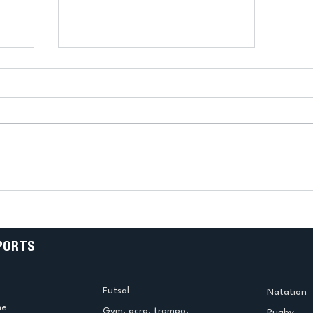
k
L’US Créteil Tir à l’Arc
e
termine la saison en
!
beauté !
PORTS
Futsal
Natation
me
Gym. acro. trampo.
Rugby