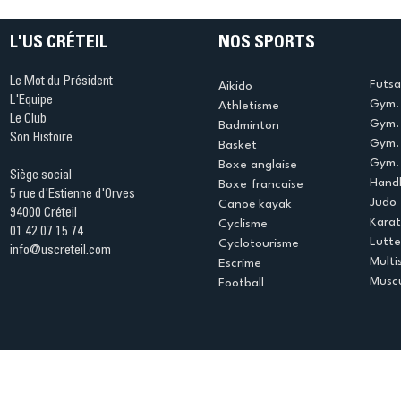
L'US CRÉTEIL
NOS SPORTS
Le Mot du Président
Futsa
Aikido
L'Equipe
Gym. 
Athletisme
Le Club
Gym. 
Badminton
Son Histoire
Gym.
Basket
Gym. 
Boxe anglaise
Siège social
Handb
Boxe francaise
5 rue d'Estienne d'Orves
Judo
Canoë kayak
94000 Créteil
Kara
Cyclisme
01 42 07 15 74
Lutte
Cyclotourisme
info@uscreteil.com
Multi
Escrime
Muscu
Football
Espace club