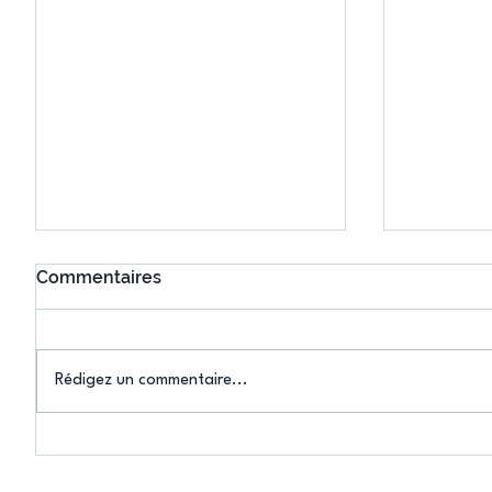
Commentaires
Rédigez un commentaire...
Connaissez-vous le Dark
L’US Crét
Ping ? Quand le tennis de
termine 
table s'illumine à Créteil !
beauté !