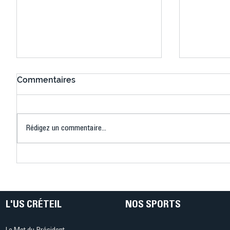
Commentaires
Rédigez un commentaire...
Connaissez-vous le Dark
L’US Crét
Ping ? Quand le tennis de
termine 
table s'illumine à Créteil !
beauté !
L'US CRÉTEIL
NOS SPORTS