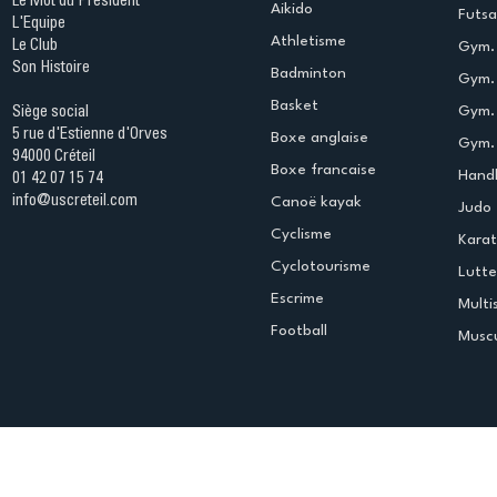
Le Mot du Président
Aikido
Futsa
L'Equipe
Athletisme
Le Club
Gym. 
Son Histoire
Badminton
Gym. 
Basket
Gym.
Siège social
5 rue d'Estienne d'Orves
Boxe anglaise
Gym. 
94000 Créteil
Boxe francaise
Handb
01 42 07 15 74
info@uscreteil.com
Canoë kayak
Judo
Cyclisme
Kara
Cyclotourisme
Lutte
Escrime
Multi
Football
Muscu
Espace club