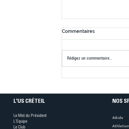
Commentaires
Rédigez un commentaire...
Connaissez-vous le Dar
Ping ? Quand le tennis d
table s'illumine à Créteil 
L'US CRÉTEIL
NOS S
Le Mot du Président
Aikido
L'Equipe
Athletis
Le Club