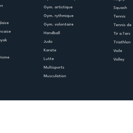
on
Gym. artistique
Squash
Gym. rythmique
Tennis
laise
Gym. volontaire
Tennis de 
ncaise
Handball
Tir a l'arc
ayak
Judo
Triathlon
Karate
Voile
risme
Lutte
Volley
Multisports
Musculation