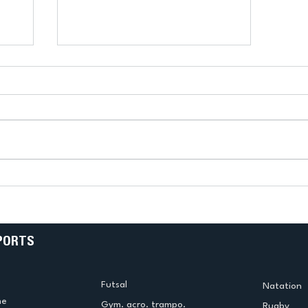
k
L’US Créteil Tir à l’Arc
e
termine la saison en
!
beauté !
PORTS
Futsal
Natation
me
Gym. acro. trampo.
Rugby