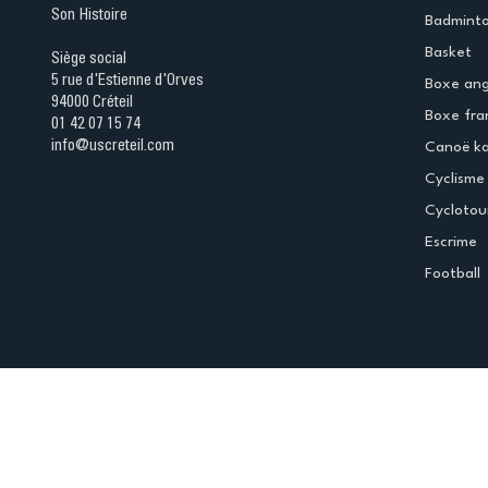
Son Histoire
Badmint
Basket
Siège social
5 rue d'Estienne d'Orves
Boxe ang
94000 Créteil
Boxe fra
01 42 07 15 74
info@uscreteil.com
Canoë k
Cyclisme
Cyclotou
Escrime
Football
Espace club
Offres d'emploi