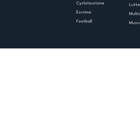
Cyclotourisme
Lutte
Escrime
Multi
Football
Muscu
Espace club
Offres d'emploi