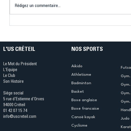
Rédigez un commentaire...
Connaissez-vous le Dark
L’US Crét
Ping ? Quand le tennis de
termine 
table s'illumine à Créteil !
beauté !
L'US CRÉTEIL
NOS SPORTS
Le Mot du Président
Aikido
Futsa
L'Equipe
Athletisme
Le Club
Gym. 
Son Histoire
Badminton
Gym. 
Basket
Gym.
Siège social
5 rue d'Estienne d'Orves
Boxe anglaise
Gym. 
94000 Créteil
Boxe francaise
Handb
01 42 07 15 74
info@uscreteil.com
Canoë kayak
Judo
Cyclisme
Kara