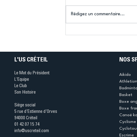
Rédigez un commentaire...
Connaissez-vous le Dar
Ping ? Quand le tennis d
table s'illumine à Créteil 
L'US CRÉTEIL
NOS S
Le Mot du Président
Aikido
L'Equipe
Athletis
Le Club
Badmint
Son Histoire
Basket
Boxe ang
Siège social
Boxe fra
5 rue d'Estienne d'Orves
Canoë k
94000 Créteil
Cyclisme
01 42 07 15 74
Cyclotou
info@uscreteil.com
Escrime