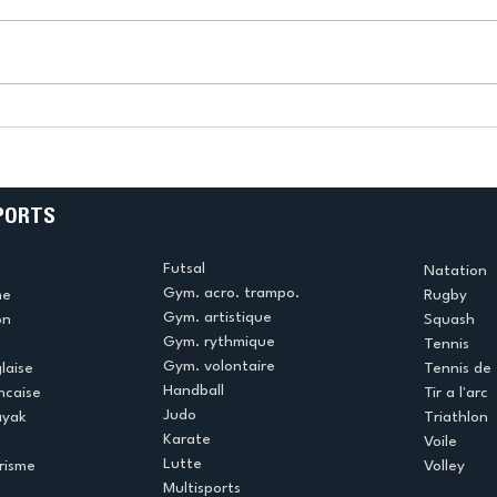
k
L’US Créteil Tir à l’Arc
e
termine la saison en
!
beauté !
PORTS
Futsal
Natation
Gym. acro. trampo.
me
Rugby
Gym. artistique
on
Squash
Gym. rythmique
Tennis
Gym. volontaire
laise
Tennis de 
Handball
ncaise
Tir a l'arc
Judo
ayak
Triathlon
Karate
Voile
Lutte
risme
Volley
Multisports