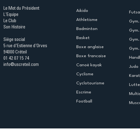
Le Mot du Président
Aikido
Futsa
L'Equipe
Athletisme
Le Club
Gym. 
Son Histoire
Badminton
Gym. 
Basket
Gym.
Siège social
5 rue d'Estienne d'Orves
Boxe anglaise
Gym. 
94000 Créteil
Boxe francaise
Handb
01 42 07 15 74
info@uscreteil.com
Canoë kayak
Judo
Cyclisme
Kara
Cyclotourisme
Lutte
Escrime
Multi
Football
Muscu
Espace club