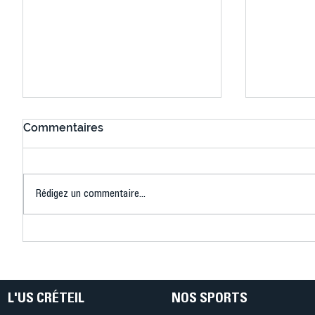
Commentaires
Rédigez un commentaire...
Connaissez-vous le Dark
L’US Crét
Ping ? Quand le tennis de
termine 
table s'illumine à Créteil !
beauté !
L'US CRÉTEIL
NOS SPORTS