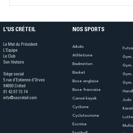
Connaissez-vous le Dark
L’US Crét
Ping ? Quand le tennis de
termine 
table s'illumine à Créteil !
beauté !
L'US CRÉTEIL
NOS SPORTS
Le Mot du Président
Aikido
Futsa
L'Equipe
Athletisme
Le Club
Gym. 
Son Histoire
Badminton
Gym. 
Basket
Gym.
Siège social
5 rue d'Estienne d'Orves
Boxe anglaise
Gym. 
94000 Créteil
Boxe francaise
Handb
01 42 07 15 74
info@uscreteil.com
Canoë kayak
Judo
Cyclisme
Kara
Cyclotourisme
Lutte
Escrime
Multi
Football