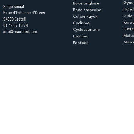
Gym. 
Boxe anglaise
Siège social
Handb
Boxe francaise
5 rue d'Estienne d'Orves
Judo
Canoë kayak
94000 Créteil
Kara
Cyclisme
01 42 07 15 74
Lutte
Cyclotourisme
info@uscreteil.com
Multi
Escrime
Muscu
Football
Espace club
Offres d'emploi