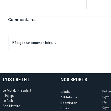
Commentaires
Rédigez un commentaire...
Connaissez-vous le Dark
L’US Crét
Ping ? Quand le tennis de
termine 
table s'illumine à Créteil !
beauté !
L'US CRÉTEIL
NOS SPORTS
Le Mot du Président
Futsa
Aikido
L'Equipe
Gym. 
Athletisme
Le Club
Gym. 
Badminton
Son Histoire
Gym.
Basket