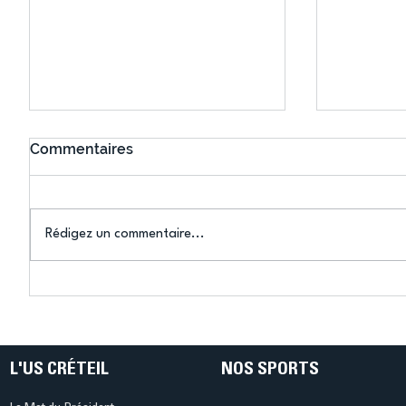
Commentaires
Rédigez un commentaire...
Connaissez-vous le Dark
L’US Crét
Ping ? Quand le tennis de
termine 
table s'illumine à Créteil !
beauté !
L'US CRÉTEIL
NOS SPORTS