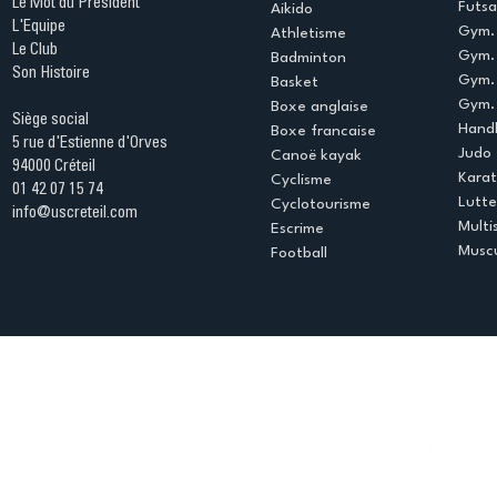
Le Mot du Président
Futsa
Aikido
L'Equipe
Gym. 
Athletisme
Le Club
Gym. 
Badminton
Son Histoire
Gym.
Basket
Gym. 
Boxe anglaise
Siège social
Handb
Boxe francaise
5 rue d'Estienne d'Orves
Judo
Canoë kayak
94000 Créteil
Kara
Cyclisme
01 42 07 15 74
Lutte
Cyclotourisme
info@uscreteil.com
Multi
Escrime
Muscu
Football
Espace club
Offres d'emploi