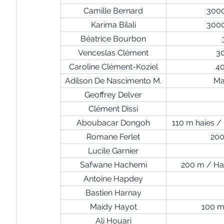
Camille Bernard
300
Karima Bilali
300
Béatrice Bourbon
Venceslas Clément
3
Caroline Clément-Koziel
40
Adilson De Nascimento M.
Ma
Geoffrey Delver
Clément Dissi
Aboubacar Dongoh
110 m haies /
Romane Ferlet
200
Lucile Garnier
Safwane Hachemi
200 m / Ha
Antoine Hapdey
Bastien Harnay
Maidy Hayot
100 m
Ali Houari