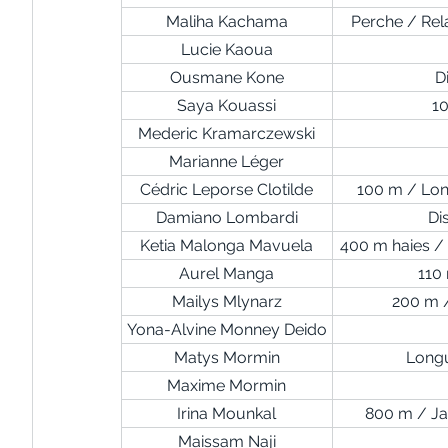
Maliha Kachama
Perche / Rel
Lucie Kaoua
Ousmane Kone
D
Saya Kouassi
1
Mederic Kramarczewski
Marianne Léger
Cédric Leporse Clotilde
100 m / Lon
Damiano Lombardi
Di
Ketia Malonga Mavuela
400 m haies /
Aurel Manga
110 
Mailys Mlynarz
200 m 
Yona-Alvine Monney Deido
Matys Mormin
Longu
Maxime Mormin
Irina Mounkal
800 m / Ja
Maissam Naji