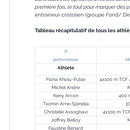
première fois, le tout pour marquer des po
entraineur cristolien (groupe Fond/ D
Tableau récapitulatif de tous les athlè
71
performances
Mo
Athlète
Fiona Aholu-Futse
4x100 m TCF 
Michel Andre
Keny Arcon
400 m
Txomin Arne-Spinella
3
Christelle Assogbavi
4x100 m TCF 
Joffrey Belloy
Faustine Benard