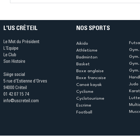
l'US Créteil Athlé
d’Intercl
s'imposent avec brio tout
pour l’US
le week-end
Athléti
L'US CRÉTEIL
NOS SPORTS
Le Mot du Président
Futsa
Aikido
L'Equipe
Gym. 
Athletisme
Le Club
Gym. 
Badminton
Son Histoire
Gym.
Basket
Gym. 
Boxe anglaise
Siège social
Handb
Boxe francaise
5 rue d'Estienne d'Orves
Judo
Canoë kayak
94000 Créteil
Kara
Cyclisme
01 42 07 15 74
Lutte
Cyclotourisme
info@uscreteil.com
Multi
Escrime
Muscu
Football