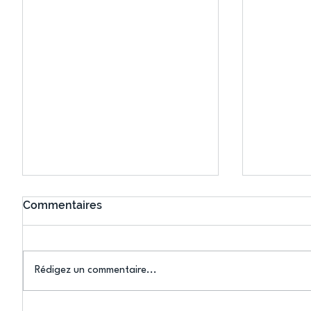
Commentaires
Rédigez un commentaire...
Équip’Athlé : les jeunes de
☀️ Une p