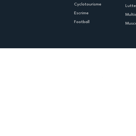
Cyclotourisme
Lutte
Escrime
Multi
Football
Muscu
Espace club
Offres d'emploi