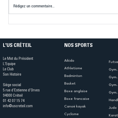
Rédigez un commentaire...
Connaissez-vous le Dark
L’US Crét
Ping ? Quand le tennis de
termine 
table s'illumine à Créteil !
beauté !
L'US CRÉTEIL
NOS SPORTS
Le Mot du Président
Aikido
Futsa
L'Equipe
Athletisme
Le Club
Gym. 
Son Histoire
Badminton
Gym. 
Basket
Gym.
Siège social
5 rue d'Estienne d'Orves
Boxe anglaise
Gym. 
94000 Créteil
Boxe francaise
Handb
01 42 07 15 74
info@uscreteil.com
Canoë kayak
Judo
Cyclisme
Kara