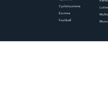
Kara
Cyclotourisme
Lutte
Escrime
Multi
Football
Muscu
Espace club
Offres d'emploi