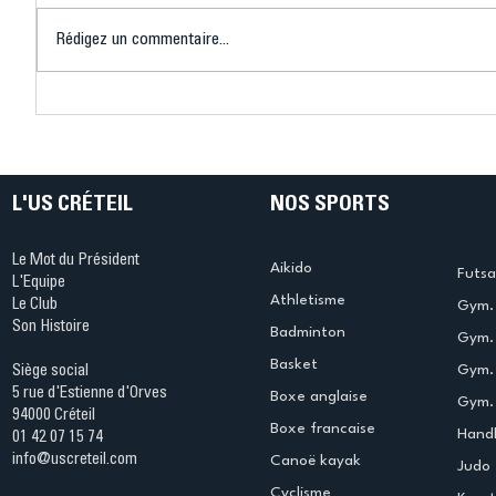
Rédigez un commentaire...
Les inscriptions 2026-2027
Basket-b
sont ouvertes…
des meil
progressivement !
L'US CRÉTEIL
NOS SPORTS
Le Mot du Président
Aikido
Futsa
L'Equipe
Athletisme
Le Club
Gym. 
Son Histoire
Badminton
Gym. 
Basket
Gym.
Siège social
5 rue d'Estienne d'Orves
Boxe anglaise
Gym. 
94000 Créteil
Boxe francaise
Handb
01 42 07 15 74
info@uscreteil.com
Canoë kayak
Judo
Cyclisme