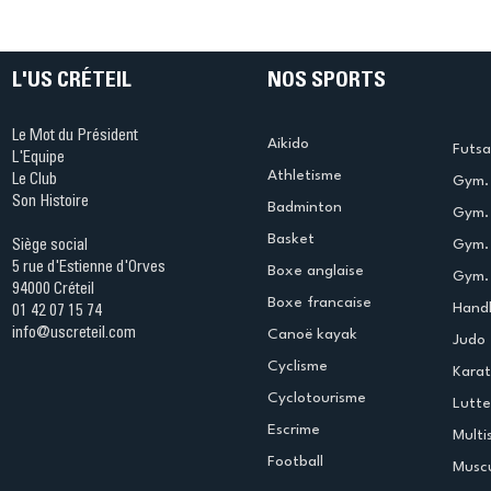
During et Maxime
prennent
Beaumont sacrés
Créteil !
champions d'Europe
Masters en K2 200 m
L'US CRÉTEIL
NOS SPORTS
Le Mot du Président
Aikido
Futsa
L'Equipe
Athletisme
Le Club
Gym. 
Son Histoire
Badminton
Gym. 
Basket
Gym.
Siège social
5 rue d'Estienne d'Orves
Boxe anglaise
Gym. 
94000 Créteil
Boxe francaise
Handb
01 42 07 15 74
info@uscreteil.com
Canoë kayak
Judo
Cyclisme
Kara
Cyclotourisme
Lutte
Escrime
Multi
Football
Muscu