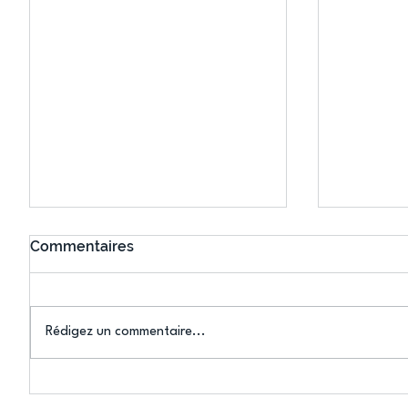
Commentaires
Rédigez un commentaire...
L’US Créteil Gymnastique
L’US Cré
Artistique Féminine
Artistiq