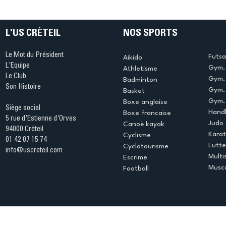
conclut une saison
montre 
exceptionnelle
prestati
Champio
L'US CRÉTEIL
NOS SPORTS
individu
Le Mot du Président
Futsa
Aikido
L'Equipe
Gym. 
Athletisme
Le Club
Gym. 
Badminton
Son Histoire
Gym.
Basket
Gym. 
Boxe anglaise
Siège social
Handb
Boxe francaise
5 rue d'Estienne d'Orves
Judo
Canoë kayak
94000 Créteil
Kara
Cyclisme
01 42 07 15 74
Lutte
Cyclotourisme
info@uscreteil.com
Multi
Escrime
Muscu
Football
Espace club