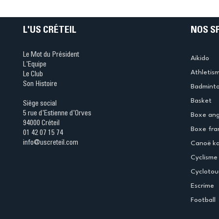
table s'illumine à Créteil 
L'US CRÉTEIL
NOS S
Le Mot du Président
Aikido
L'Equipe
Athletis
Le Club
Son Histoire
Badmint
Basket
Siège social
5 rue d'Estienne d'Orves
Boxe ang
94000 Créteil
Boxe fra
01 42 07 15 74
info@uscreteil.com
Canoë k
Cyclisme
Cyclotou
Escrime
Football