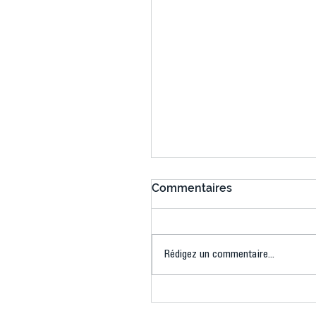
Commentaires
Rédigez un commentaire...
Connaissez-vous le Dar
Ping ? Quand le tennis d