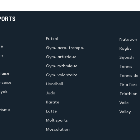
!
beauté !
PORTS
Futsal
Natation
me
Gym. acro. trampo.
Rugby
on
Gym. artistique
Squash
Gym. rythmique
Tennis
laise
Gym. volontaire
Tennis de 
ncaise
Handball
Tir a l'arc
ayak
Judo
Triathlon
Karate
Voile
risme
Lutte
Volley
Multisports
Musculation