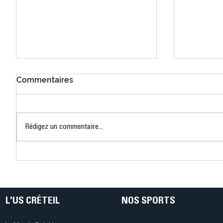
Commentaires
Rédigez un commentaire...
Connaissez-vous le Dark
L’US Crét
Ping ? Quand le tennis de
termine 
table s'illumine à Créteil !
beauté !
L'US CRÉTEIL
NOS SPORTS