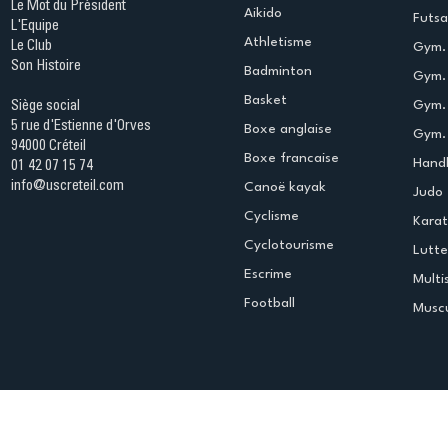
Le Mot du Président
Aikido
Futsa
L'Equipe
Athletisme
Le Club
Gym. 
Son Histoire
Badminton
Gym. 
Basket
Gym.
Siège social
5 rue d'Estienne d'Orves
Boxe anglaise
Gym. 
94000 Créteil
Boxe francaise
Handb
01 42 07 15 74
info@uscreteil.com
Canoë kayak
Judo
Cyclisme
Kara
Cyclotourisme
Lutte
Escrime
Multi
Football
Muscu
Espace club