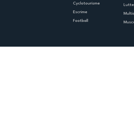
Cyclotourisme
Lutte
Escrime
Multi
Football
Muscu
Espace club
Offres d'emploi