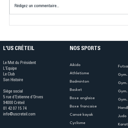
Rédigez un commentaire...
Les féminines de l'US
L’US Crét
Créteil Volleyball montent
du champ
en Régionale 1 !
L'US CRÉTEIL
NOS SPORTS
Le Mot du Président
Aikido
Futsa
L'Equipe
Athletisme
Le Club
Gym. 
Son Histoire
Badminton
Gym. 
Basket
Gym.
Siège social
5 rue d'Estienne d'Orves
Boxe anglaise
Gym. 
94000 Créteil
Boxe francaise
Handb
01 42 07 15 74
info@uscreteil.com
Canoë kayak
Judo
Cyclisme
Kara