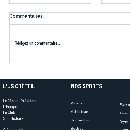
Commentaires
Rédigez un commentaire...
Bélier au cœur des Jeux !
Bélier a
(Denise Huet)
(Didier C
L'US CRÉTEIL
NOS SPORTS
Le Mot du Président
Aikido
Futsa
L'Equipe
Athletisme
Le Club
Gym. 
Son Histoire
Badminton
Gym. 
Basket
Gym.