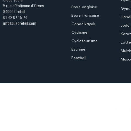
Siège social
5 rue d'Estienne d'Orves
Boxe anglaise
Gym. 
94000 Créteil
Boxe francaise
Handb
01 42 07 15 74
info@uscreteil.com
Canoë kayak
Judo
Cyclisme
Kara
Cyclotourisme
Lutte
Escrime
Multi
Football
Muscu
Espace club
Offres d'emploi