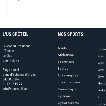
Bélier au cœur des Jeux !
Bélier a
(Denise Huet)
(Didier C
L'US CRÉTEIL
NOS SPORTS
Le Mot du Président
Aikido
Futsa
L'Equipe
Athletisme
Le Club
Gym. 
Son Histoire
Badminton
Gym. 
Basket
Gym.
Siège social
5 rue d'Estienne d'Orves
Boxe anglaise
Gym. 
94000 Créteil
Boxe francaise
Handb
01 42 07 15 74
info@uscreteil.com
Canoë kayak
Judo
Cyclisme
Kara
Cyclotourisme
Lutte