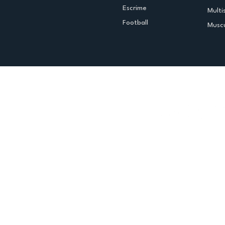
Escrime
Multi
Football
Muscu
Espace club
Offres d'emploi