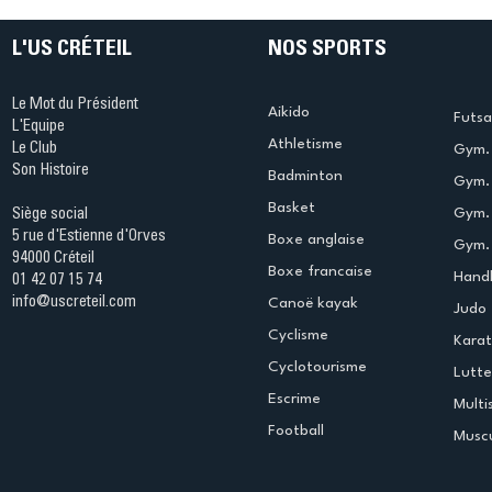
Oubron
L'US CRÉTEIL
NOS SPORTS
Le Mot du Président
Aikido
Futsa
L'Equipe
Athletisme
Le Club
Gym. 
Son Histoire
Badminton
Gym. 
Basket
Gym.
Siège social
5 rue d'Estienne d'Orves
Boxe anglaise
Gym. 
94000 Créteil
Boxe francaise
Handb
01 42 07 15 74
info@uscreteil.com
Canoë kayak
Judo
Cyclisme
Kara
Cyclotourisme
Lutte
Escrime
Multi
Football
Muscu