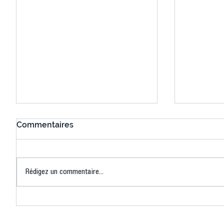
Commentaires
Rédigez un commentaire...
Les inscriptions 2026-2027
Une édit
sont ouvertes…
de la Fêt
progressivement !
au Palai