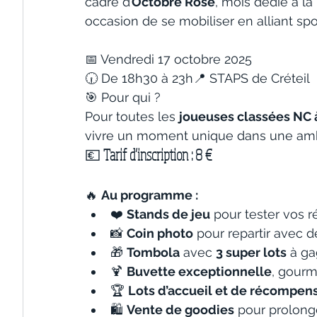
cadre d’
Octobre Rose
, mois dédié à la
occasion de se mobiliser en alliant sport,
📅 Vendredi 17 octobre 2025
🕡 De 18h30 à 23h📍 STAPS de Créteil
🎯 Pour qui ?
Pour toutes les 
joueuses classées NC 
vivre un moment unique dans une ambia
💶 
Tarif d’inscription : 8 €
🔥 
Au programme :
❤️ 
Stands de jeu
 pour tester vos r
📸 
Coin photo
 pour repartir avec 
🎁 
Tombola
 avec 
3 super lots
 à g
🍹 
Buvette exceptionnelle
, gourm
🏆 
Lots d’accueil et de récompen
🛍️ 
Vente de goodies
 pour prolong