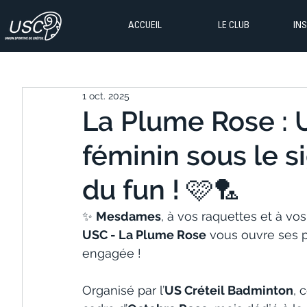
ACCUEIL
LE CLUB
IN
1 oct. 2025
La Plume Rose : 
féminin sous le si
du fun ! 🩷🏸
✨ 
Mesdames
, à vos raquettes et à vos
USC - La Plume Rose
 vous ouvre ses p
engagée !
Organisé par l’
US Créteil Badminton
, 