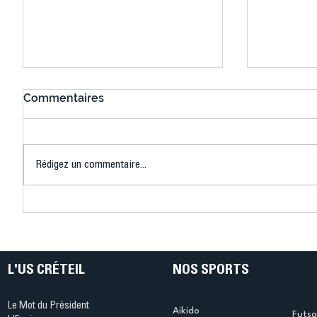
Commentaires
Rédigez un commentaire...
Connaissez-vous le Dark
L’US Crét
Ping ? Quand le tennis de
termine 
table s'illumine à Créteil !
beauté !
L'US CRÉTEIL
NOS SPORTS
Le Mot du Président
Aikido
Futsa