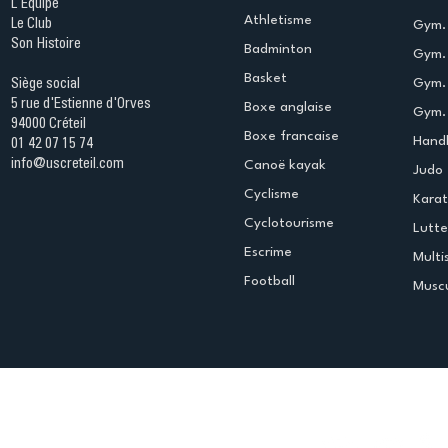
L'Equipe
Athletisme
Le Club
Gym. 
Son Histoire
Badminton
Gym. 
Basket
Gym.
Siège social
5 rue d'Estienne d'Orves
Boxe anglaise
Gym. 
94000 Créteil
Boxe francaise
Handb
01 42 07 15 74
info@uscreteil.com
Canoë kayak
Judo
Cyclisme
Kara
Cyclotourisme
Lutte
Escrime
Multi
Football
Muscu
Espace club