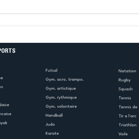
Retour à Tokyo !
PORTS
Futsal
Natation
me
Gym. acro. trampo.
Rugby
on
Gym. artistique
Squash
Gym. rythmique
Tennis
laise
Gym. volontaire
Tennis de 
ncaise
Handball
Tir a l'arc
ayak
Judo
Triathlon
Karate
Voile