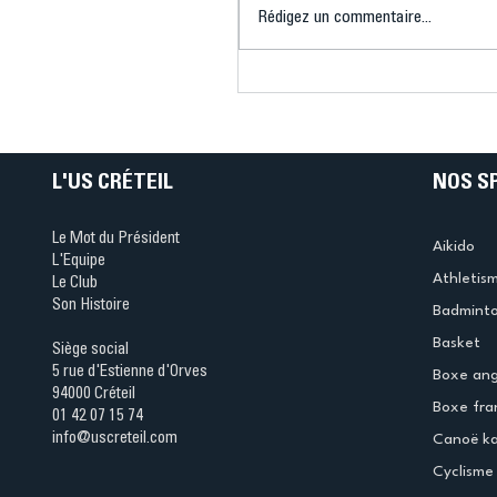
Aurevoir Tokyo !
Rédigez un commentaire...
L'US CRÉTEIL
NOS S
Le Mot du Président
Aikido
L'Equipe
Athletis
Le Club
Son Histoire
Badmint
Basket
Siège social
5 rue d'Estienne d'Orves
Boxe ang
94000 Créteil
Boxe fra
01 42 07 15 74
info@uscreteil.com
Canoë k
Cyclisme