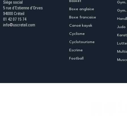
Basket
Gym.
Siège social
5 rue d'Estienne d'Orves
Boxe anglaise
Gym. 
94000 Créteil
Boxe francaise
Handb
01 42 07 15 74
info@uscreteil.com
Canoë kayak
Judo
Cyclisme
Kara
Cyclotourisme
Lutte
Escrime
Multi
Football
Muscu
Espace club
Offres d'emploi