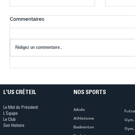
Commentaires
Rédigez un commentaire...
Connaissez-vous le Dark
L’US Crét
Ping ? Quand le tennis de
termine 
table s'illumine à Créteil !
beauté !
L'US CRÉTEIL
NOS SPORTS
Le Mot du Président
Aikido
Futsa
L'Equipe
Athletisme
Le Club
Gym. 
Son Histoire
Badminton
Gym. 