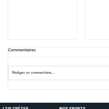
Commentaires
Rédigez un commentaire...
Canoë-Kayak : François
L’US Cré
During et Maxime
représen
Beaumont sacrés
Vitesse 
champions d'Europe
Huet médaillée à la Coupe
Masters en K2 200 m
du mond