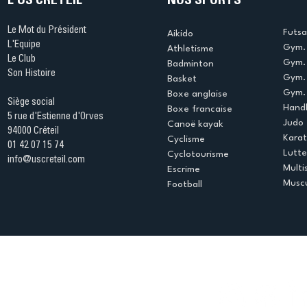
L'US CRÉTEIL
NOS SPORTS
Le Mot du Président
Futsa
Aikido
L'Equipe
Gym. 
Athletisme
Le Club
Gym. 
Badminton
Son Histoire
Gym.
Basket
Gym. 
Boxe anglaise
Siège social
Handb
Boxe francaise
5 rue d'Estienne d'Orves
Judo
Canoë kayak
94000 Créteil
Kara
Cyclisme
01 42 07 15 74
Lutte
Cyclotourisme
info@uscreteil.com
Multi
Escrime
Muscu
Football
Espace club
Offres d'emploi