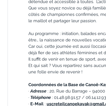
détendue et accessible à toutes.  L’act
Que vous soyez novice ou déjà familièr
côtés de championnes confirmées, mem
le maillot et partager leur passion.
Au programme : initiation, balades enc
être… la naissance de nouvelles vocati
Car oui, cette journée est aussi l’occa
déjà fier de ses athlètes féminines et
Il suffit de venir en tenue de sport, a
Et qui sait ? Vous repartirez sans aucu
une folle envie de revenir !
Coordonnées de la Base de Canoë-Kay
· 
Adresse
 : 20, Rue du Barrage – 94000 
· 
Téléphone
 : 01.48.98.91.57 / 06.14.12.9
· 
E-Mail
 : 
uscreteilcanoekayak@gmail