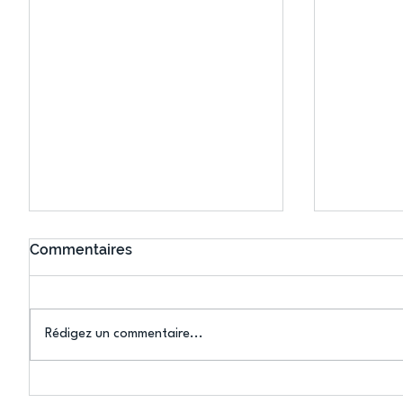
Commentaires
Rédigez un commentaire...
Connaissez-vous le Dark
L’US Crét
Ping ? Quand le tennis de
termine 