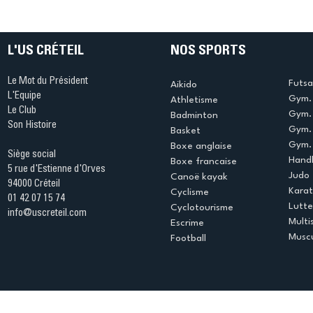
table s'illumine à Créteil !
beauté !
L'US CRÉTEIL
NOS SPORTS
Le Mot du Président
Futsa
Aikido
L'Equipe
Gym. 
Athletisme
Le Club
Gym. 
Badminton
Son Histoire
Gym.
Basket
Gym. 
Boxe anglaise
Siège social
Handb
Boxe francaise
5 rue d'Estienne d'Orves
Judo
Canoë kayak
94000 Créteil
Kara
Cyclisme
01 42 07 15 74
Lutte
Cyclotourisme
info@uscreteil.com
Multi
Escrime
Muscu
Football
Espace club