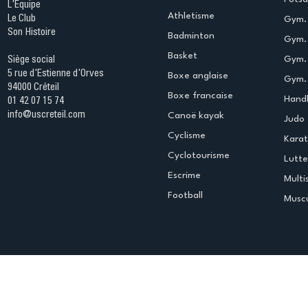
L'Equipe
Athletisme
Le Club
Gym. 
Son Histoire
Badminton
Gym. 
Basket
Gym.
Siège social
5 rue d'Estienne d'Orves
Boxe anglaise
Gym. 
94000 Créteil
Boxe francaise
Handb
01 42 07 15 74
info@uscreteil.com
Canoë kayak
Judo
Cyclisme
Kara
Cyclotourisme
Lutte
Escrime
Multi
Football
Muscu
Espace club