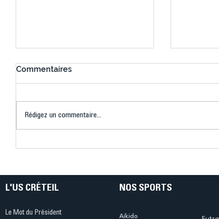
Commentaires
Rédigez un commentaire...
Connaissez-vous le Dark
L’US Crét
Ping ? Quand le tennis de
termine 
table s'illumine à Créteil !
beauté !
L'US CRÉTEIL
NOS SPORTS
Le Mot du Président
Aikido
Futsa