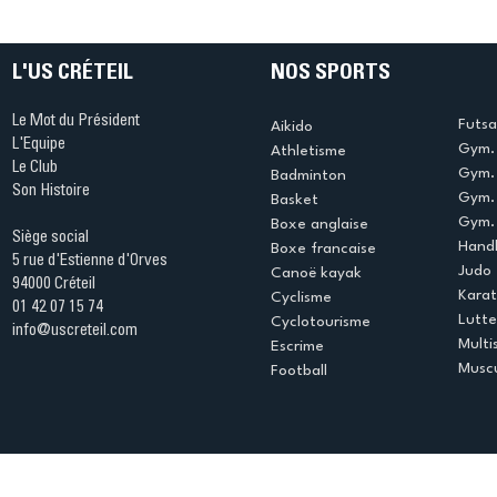
L'US CRÉTEIL
NOS SPORTS
Le Mot du Président
Futsa
Aikido
L'Equipe
Gym. 
Athletisme
Le Club
Gym. 
Badminton
Son Histoire
L’US Créteil Volley-Ball
L’US Crét
Gym.
Basket
clôture ses soirées
du champ
Gym. 
Boxe anglaise
Siège social
découvertes
Handb
Boxe francaise
5 rue d'Estienne d'Orves
Judo
Canoë kayak
94000 Créteil
Kara
Cyclisme
01 42 07 15 74
Lutte
Cyclotourisme
info@uscreteil.com
Multi
Escrime
Muscu
Football
Espace club