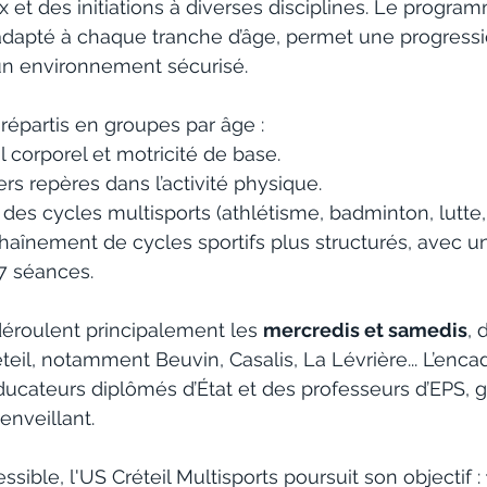
x et des initiations à diverses disciplines. Le program
apté à chaque tranche d’âge, permet une progressi
n environnement sécurisé.
répartis en groupes par âge :
il corporel et motricité de base.
ers repères dans l’activité physique.
 des cycles multisports (athlétisme, badminton, lutte, 
chaînement de cycles sportifs plus structurés, avec un 
-7 séances.
éroulent principalement les 
mercredis et samedis
, 
eil, notamment Beuvin, Casalis, La Lévrière... L’enca
ucateurs diplômés d’État et des professeurs d’EPS, g
ienveillant.
ssible, l'US Créteil Multisports poursuit son objectif : 