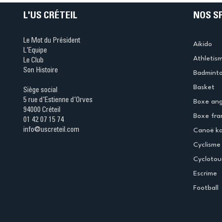
L'US CRÉTEIL
NOS S
Le Mot du Président
Aikido
L'Equipe
Athletis
Le Club
Son Histoire
Badmint
Basket
Siège social
5 rue d'Estienne d'Orves
Boxe ang
94000 Créteil
Boxe fra
01 42 07 15 74
info@uscreteil.com
Canoë k
Cyclisme
Cyclotou
Escrime
Football