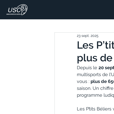
23 sept. 2025
Les P’ti
plus de 
Depuis le 
20 sep
multisports de l’
vous : 
plus de 65
saison. Un chiffr
programme ludique
Les P’tits Béliers