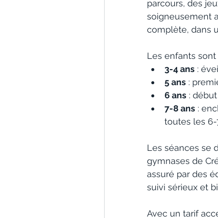
parcours, des jeu
soigneusement ad
complète, dans u
Les enfants sont 
3-4 ans
 : éve
5 ans
 : premi
6 ans
 : début
7-8 ans
 : en
toutes les 6
Les séances se d
gymnases de Crét
assuré par des éd
suivi sérieux et b
Avec un tarif acce