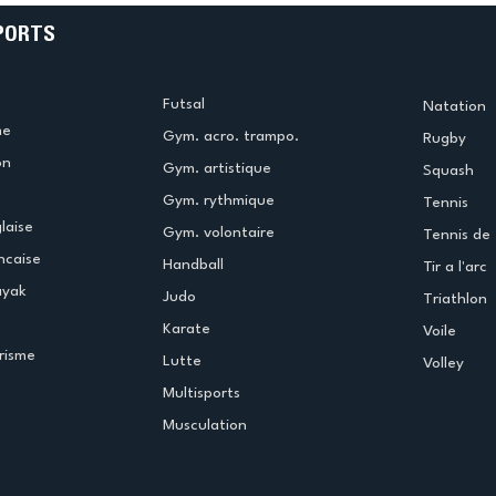
PORTS
Futsal
Natation
me
Gym. acro. trampo.
Rugby
on
Gym. artistique
Squash
Gym. rythmique
Tennis
laise
Gym. volontaire
Tennis de 
ncaise
Handball
Tir a l'arc
ayak
Judo
Triathlon
Karate
Voile
risme
Lutte
Volley
Multisports
Musculation