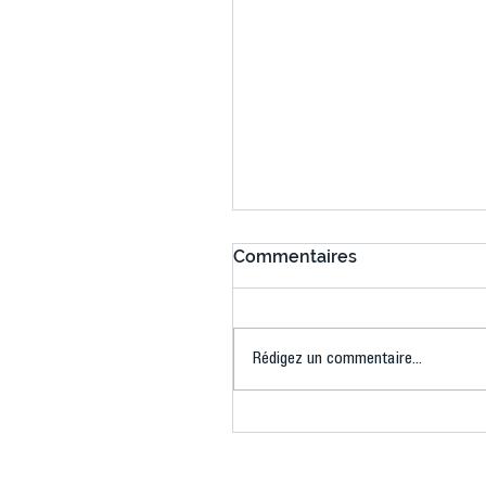
Commentaires
Rédigez un commentaire...
Connaissez-vous le Dar
Ping ? Quand le tennis d
table s'illumine à Créteil 