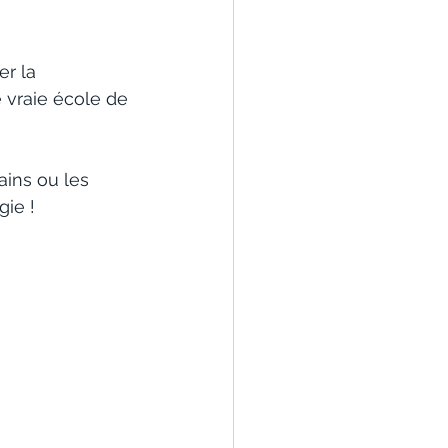
er la 
e vraie école de 
ains ou les 
gie !