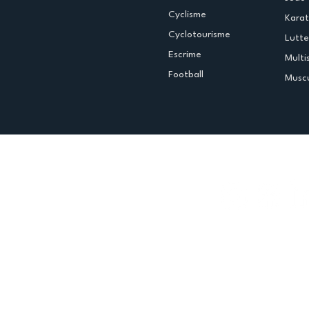
Cyclisme
Kara
Cyclotourisme
Lutte
Escrime
Multi
Football
Muscu
Espace club
Offres d'emploi