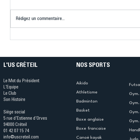
Rédigez un commentaire...
Connaissez-vous le Dark
L’US Crét
Ping ? Quand le tennis de
termine 
table s'illumine à Créteil !
beauté !
L'US CRÉTEIL
NOS SPORTS
Le Mot du Président
Aikido
Futsa
L'Equipe
Athletisme
Le Club
Gym. 
Son Histoire
Badminton
Gym. 
Basket
Gym.
Siège social
5 rue d'Estienne d'Orves
Boxe anglaise
Gym. 
94000 Créteil
Boxe francaise
Handb
01 42 07 15 74
info@uscreteil.com
Canoë kayak
Judo