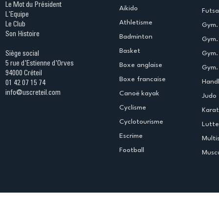
Le Mot du Président
Aikido
Futsa
L'Equipe
Athletisme
Le Club
Gym. 
Son Histoire
Badminton
Gym. 
Basket
Gym.
Siège social
5 rue d'Estienne d'Orves
Boxe anglaise
Gym. 
94000 Créteil
Boxe francaise
Handb
01 42 07 15 74
info@uscreteil.com
Canoë kayak
Judo
Cyclisme
Kara
Cyclotourisme
Lutte
Escrime
Multi
Football
Muscu
Espace club