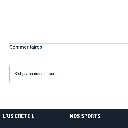
Commentaires
Rédigez un commentaire...
Bélier au cœur des Jeux !
Bélier a
(Denise Huet)
(Didier C
L'US CRÉTEIL
NOS SPORTS