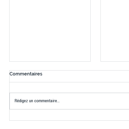
Commentaires
Rédigez un commentaire...
Connaissez-vous le Dark
L’US Crét
Ping ? Quand le tennis de
termine 
table s'illumine à Créteil !
beauté !