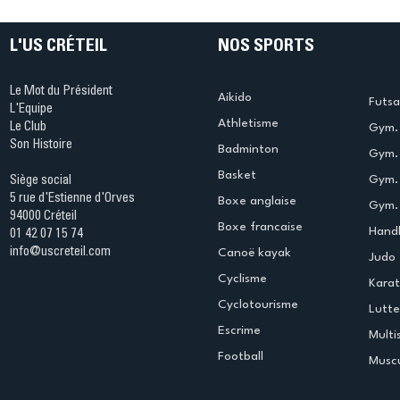
L'US CRÉTEIL
NOS SPORTS
Le Mot du Président
Aikido
Futsa
L'Equipe
Athletisme
Le Club
Gym. 
Son Histoire
Badminton
Gym. 
Basket
Gym.
Siège social
5 rue d'Estienne d'Orves
Boxe anglaise
Gym. 
94000 Créteil
Boxe francaise
Handb
01 42 07 15 74
info@uscreteil.com
Canoë kayak
Judo
Cyclisme
Kara
Cyclotourisme
Lutte
Escrime
Multi
Football
Muscu