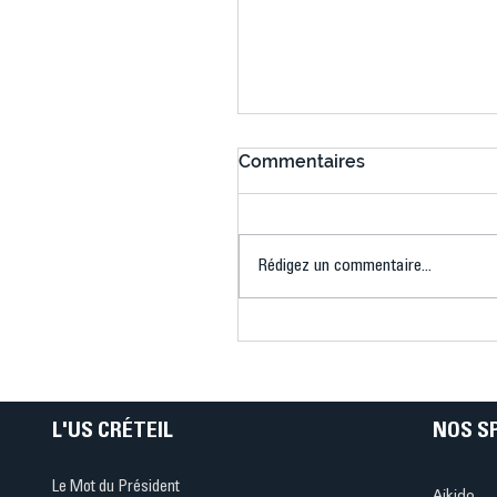
Commentaires
Rédigez un commentaire...
Connaissez-vous le Dar
Ping ? Quand le tennis d
table s'illumine à Créteil 
L'US CRÉTEIL
NOS S
Le Mot du Président
Aikido