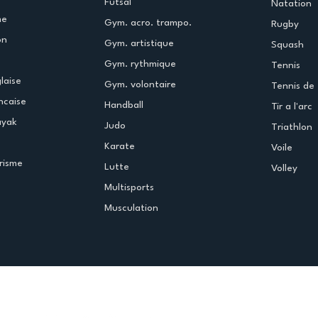
Futsal
Natation
me
Gym. acro. trampo.
Rugby
on
Gym. artistique
Squash
Gym. rythmique
Tennis
laise
Gym. volontaire
Tennis de 
ncaise
Handball
Tir a l'arc
ayak
Judo
Triathlon
Karate
Voile
risme
Lutte
Volley
Multisports
Musculation