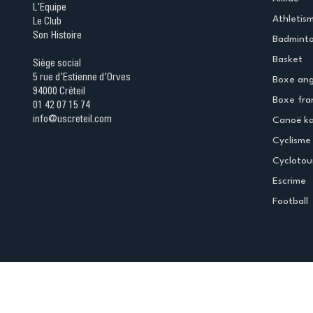
L'Equipe
Athletis
Le Club
Son Histoire
Badmint
Basket
Siège social
5 rue d'Estienne d'Orves
Boxe ang
94000 Créteil
Boxe fra
01 42 07 15 74
info@uscreteil.com
Canoë k
Cyclisme
Cyclotou
Escrime
Football
Espace club