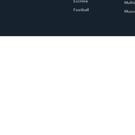
Escrime
Multi
Football
Muscu
Espace club
Offres d'emploi