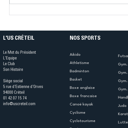
Connaissez-vous le Dark
L’US Crét
Ping ? Quand le tennis de
termine 
table s'illumine à Créteil !
beauté !
L'US CRÉTEIL
NOS SPORTS
Le Mot du Président
Aikido
Futsa
L'Equipe
Athletisme
Le Club
Gym. 
Son Histoire
Badminton
Gym. 
Basket
Gym.
Siège social
5 rue d'Estienne d'Orves
Boxe anglaise
Gym. 
94000 Créteil
Boxe francaise
Handb
01 42 07 15 74
info@uscreteil.com
Canoë kayak
Judo
Cyclisme
Kara
Cyclotourisme
Lutte