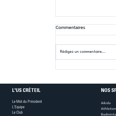
Commentaires
Rédigez un commentaire...
Connaissez-vous le Dar
Ping ? Quand le tennis d
table s'illumine à Créteil 
L'US CRÉTEIL
NOS S
Le Mot du Président
Aikido
L'Equipe
Athletis
Le Club
Badmint