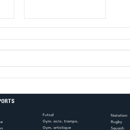
k
L’US Créteil Tir à l’Arc
e
termine la saison en
!
beauté !
PORTS
Futsal
Natation
Gym. acro. trampo.
me
Rugby
Gym. artistique
on
Squash