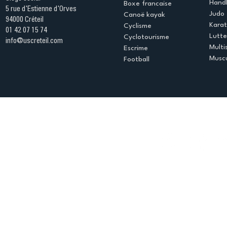
Handb
Boxe francaise
5 rue d'Estienne d'Orves
Judo
Canoë kayak
94000 Créteil
Kara
Cyclisme
01 42 07 15 74
Lutte
Cyclotourisme
info@uscreteil.com
Multi
Escrime
Muscu
Football
Espace club
Offres d'emploi