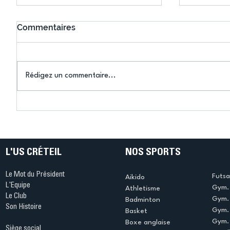
Commentaires
Rédigez un commentaire...
Bélier au cœur des Jeux !
Bélier a
(Denise Huet)
(Didier C
L'US CRÉTEIL
NOS SPORTS
Le Mot du Président
Futsa
Aikido
L'Equipe
Gym. 
Athletisme
Le Club
Gym. 
Badminton
Son Histoire
Gym.
Basket
Gym. 
Boxe anglaise
Siège social