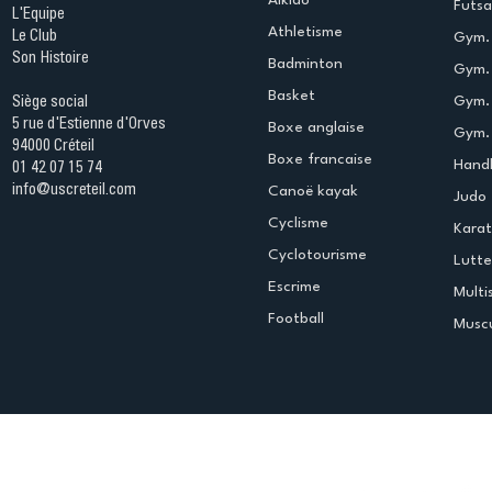
Aikido
Futsa
L'Equipe
Athletisme
Le Club
Gym. 
Son Histoire
Badminton
Gym. 
Basket
Gym.
Siège social
5 rue d'Estienne d'Orves
Boxe anglaise
Gym. 
94000 Créteil
Boxe francaise
Handb
01 42 07 15 74
info@uscreteil.com
Canoë kayak
Judo
Cyclisme
Kara
Cyclotourisme
Lutte
Escrime
Multi
Football
Muscu
Espace club