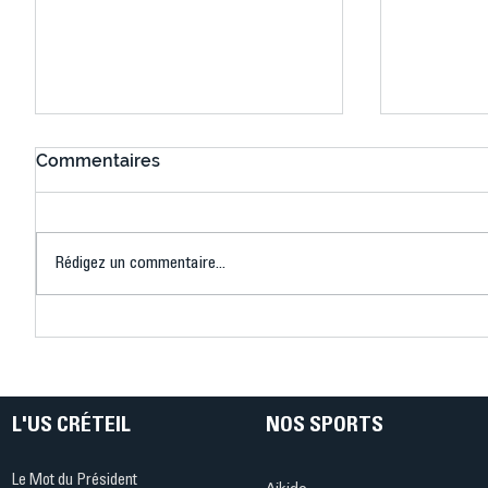
Commentaires
Rédigez un commentaire...
Connaissez-vous le Dark
L’US Crét
Ping ? Quand le tennis de
termine 
table s'illumine à Créteil !
beauté !
L'US CRÉTEIL
NOS SPORTS
Le Mot du Président