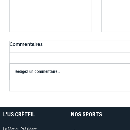
Commentaires
Rédigez un commentaire...
Connaissez-vous le Dark
L’US Crét
Ping ? Quand le tennis de
termine 
table s'illumine à Créteil !
beauté !
L'US CRÉTEIL
NOS SPORTS
Le Mot du Président