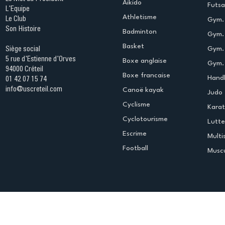
Aikido
Futsa
L'Equipe
Athletisme
Le Club
Gym. 
Son Histoire
Badminton
Gym. 
Basket
Gym.
Siège social
5 rue d'Estienne d'Orves
Boxe anglaise
Gym. 
94000 Créteil
Boxe francaise
Handb
01 42 07 15 74
info@uscreteil.com
Canoë kayak
Judo
Cyclisme
Kara
Cyclotourisme
Lutte
Escrime
Multi
Football
Muscu
Espace club