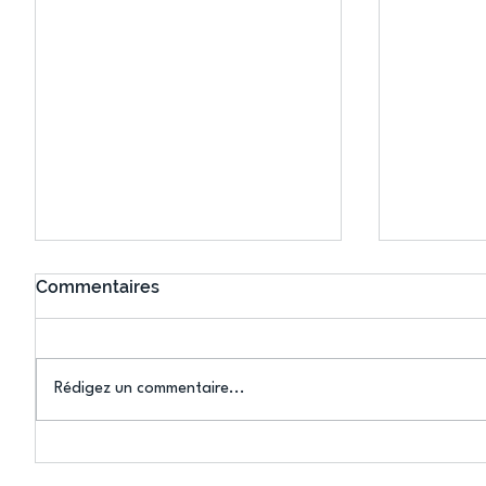
Commentaires
Rédigez un commentaire...
Connaissez-vous le Dark
L’US Crét
Ping ? Quand le tennis de
termine 