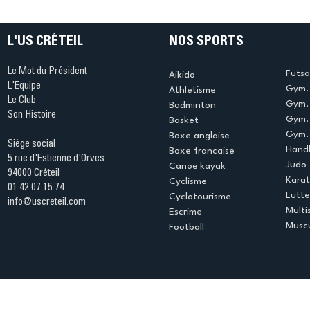
table s'illumine à Créteil !
beauté !
L'US CRÉTEIL
NOS SPORTS
Le Mot du Président
Futsa
Aikido
L'Equipe
Gym. 
Athletisme
Le Club
Gym. 
Badminton
Son Histoire
Gym.
Basket
Gym. 
Boxe anglaise
Siège social
Handb
Boxe francaise
5 rue d'Estienne d'Orves
Judo
Canoë kayak
94000 Créteil
Kara
Cyclisme
01 42 07 15 74
Lutte
Cyclotourisme
info@uscreteil.com
Multi
Escrime
Muscu
Football
Espace club