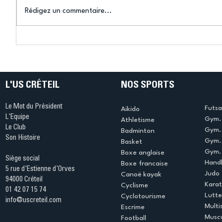
Rédigez un commentaire...
Connaissez-vous le Dark
L’US Crét
Ping ? Quand le tennis de
termine 
table s'illumine à Créteil !
beauté !
L'US CRÉTEIL
NOS SPORTS
Le Mot du Président
Futsa
Aikido
L'Equipe
Gym. 
Athletisme
Le Club
Gym. 
Badminton
Son Histoire
Gym.
Basket
Gym. 
Boxe anglaise
Siège social
Handb
Boxe francaise
5 rue d'Estienne d'Orves
Judo
Canoë kayak
94000 Créteil
Kara
Cyclisme
01 42 07 15 74
Lutte
Cyclotourisme
info@uscreteil.com
Multi
Escrime
Muscu
Football