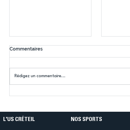
Commentaires
Rédigez un commentaire...
Connaissez-vous le Dark
L’US Crét
Ping ? Quand le tennis de
termine 
table s'illumine à Créteil !
beauté !
L'US CRÉTEIL
NOS SPORTS