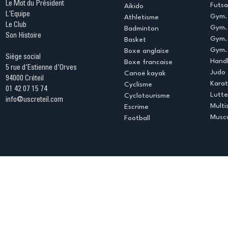
Le Mot du Président
Futsa
Aikido
L'Equipe
Gym. 
Athletisme
Le Club
Gym. 
Badminton
Son Histoire
Gym.
Basket
Gym. 
Boxe anglaise
Siège social
Handb
Boxe francaise
5 rue d'Estienne d'Orves
Judo
Canoë kayak
94000 Créteil
Kara
Cyclisme
01 42 07 15 74
Lutte
Cyclotourisme
info@uscreteil.com
Multi
Escrime
Muscu
Football
Espace club
Offres d'emploi