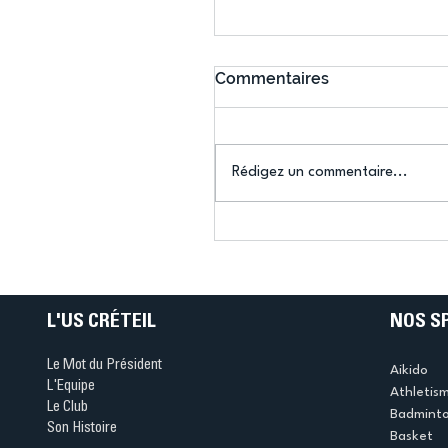
Commentaires
Rédigez un commentaire...
Mary-Ambre Moluh : « 
objectif, c'est Los Angel
2028 »
L'US CRÉTEIL
NOS S
Le Mot du Président
Aikido
L'Equipe
Athletis
Le Club
Badmint
Son Histoire
Basket