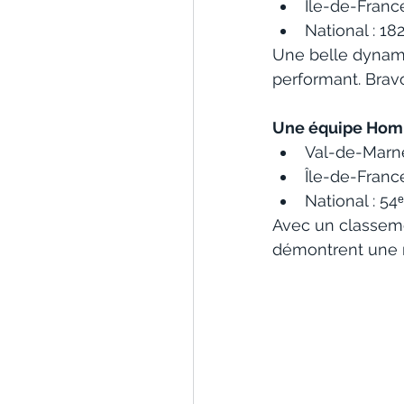
Île-de-France
National : 18
Une belle dynami
performant. Brav
Une équipe Homm
Val-de-Marne
Île-de-France
National : 54
Avec un classeme
démontrent une no