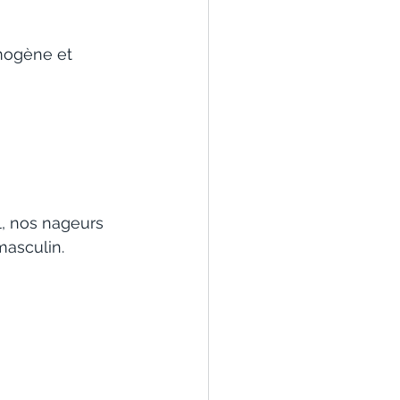
mogène et 
, nos nageurs 
masculin. 