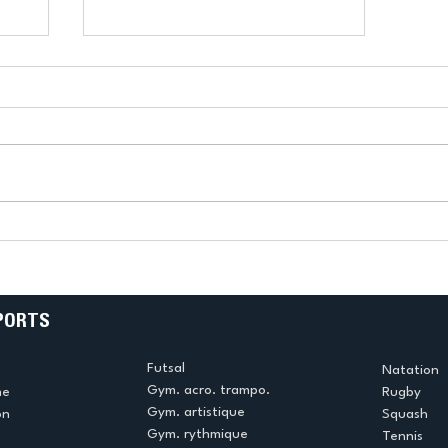
Mon
Les inscriptions 2026-2027
es
sont ouvertes…
progressivement !
PORTS
Futsal
Natation
Gym. acro. trampo.
me
Rugby
Gym. artistique
on
Squash
Gym. rythmique
Tennis