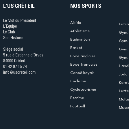
L'US CRÉTEIL
NOS SPORTS
Le Mot du Président
Aikido
Futsa
L'Equipe
Athletisme
Le Club
Gym. 
Son Histoire
Badminton
Gym. 
Basket
Gym.
Siège social
5 rue d'Estienne d'Orves
Boxe anglaise
Gym. 
94000 Créteil
Boxe francaise
Handb
01 42 07 15 74
info@uscreteil.com
Canoë kayak
Judo
Cyclisme
Kara
Cyclotourisme
Lutte
Escrime
Multi
Football
Muscu