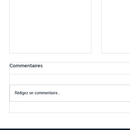
Commentaires
Rédigez un commentaire...
Connaissez-vous le Dark
L’US Crét
Ping ? Quand le tennis de
termine 
table s'illumine à Créteil !
beauté !