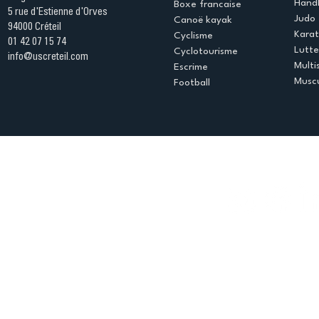
Handb
Boxe francaise
5 rue d'Estienne d'Orves
Judo
Canoë kayak
94000 Créteil
Kara
Cyclisme
01 42 07 15 74
Lutte
Cyclotourisme
info@uscreteil.com
Multi
Escrime
Muscu
Football
Espace club
Offres d'emploi