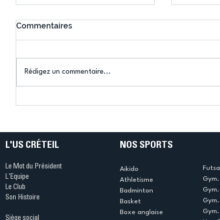
Commentaires
Rédigez un commentaire...
Connaissez-vous le Dark
L’US Crét
Ping ? Quand le tennis de
termine 
table s'illumine à Créteil !
beauté !
L'US CRÉTEIL
NOS SPORTS
Le Mot du Président
Futsa
Aikido
L'Equipe
Gym. 
Athletisme
Le Club
Gym. 
Badminton
Son Histoire
Gym.
Basket
Gym. 
Boxe anglaise
Siège social