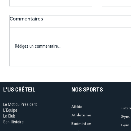
Commentaires
Rédigez un commentaire...
Connaissez-vous le Dark
L’US Crét
Ping ? Quand le tennis de
termine 
table s'illumine à Créteil !
beauté !
L'US CRÉTEIL
NOS SPORTS
Le Mot du Président
Aikido
Futsa
L'Equipe
Athletisme
Le Club
Gym. 
Son Histoire
Badminton
Gym. 