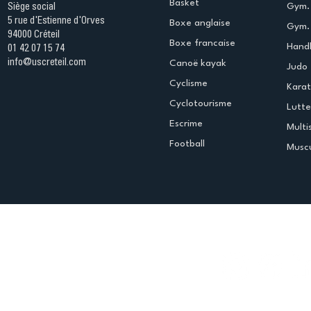
Basket
Gym.
Siège social
5 rue d'Estienne d'Orves
Boxe anglaise
Gym. 
94000 Créteil
Boxe francaise
Handb
01 42 07 15 74
info@uscreteil.com
Canoë kayak
Judo
Cyclisme
Kara
Cyclotourisme
Lutte
Escrime
Multi
Football
Muscu
Espace club
Offres d'emploi