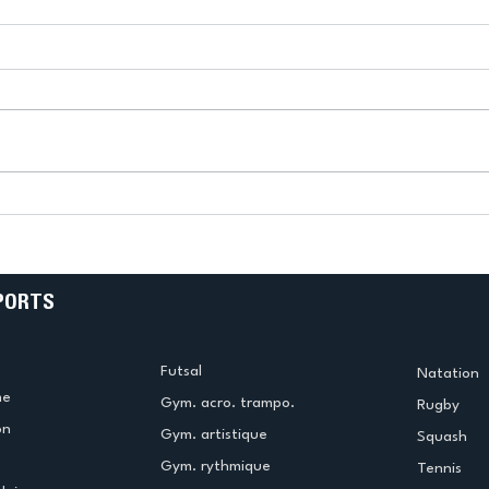
k
L’US Créteil Tir à l’Arc
e
termine la saison en
!
beauté !
PORTS
Futsal
Natation
me
Gym. acro. trampo.
Rugby
on
Gym. artistique
Squash
Gym. rythmique
Tennis