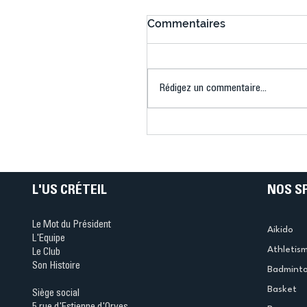
Commentaires
Rédigez un commentaire...
Connaissez-vous le Dar
Ping ? Quand le tennis d
table s'illumine à Créteil 
L'US CRÉTEIL
NOS S
Le Mot du Président
Aikido
L'Equipe
Athletis
Le Club
Son Histoire
Badmint
Basket
Siège social