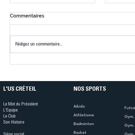
Commentaires
Rédigez un commentaire...
Connaissez-vous le Dark
L’US Crét
Ping ? Quand le tennis de
termine 
table s'illumine à Créteil !
beauté !
L'US CRÉTEIL
NOS SPORTS
Le Mot du Président
Aikido
Futsa
L'Equipe
Athletisme
Le Club
Gym. 
Son Histoire
Badminton
Gym. 
Basket
Gym.
Siège social