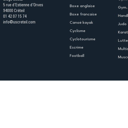
5 rue d'Estienne d'Orves
Boxe anglaise
Gym. 
94000 Créteil
Boxe francaise
Handb
01 42 07 15 74
info@uscreteil.com
Canoë kayak
Judo
Cyclisme
Kara
Cyclotourisme
Lutte
Escrime
Multi
Football
Muscu
Espace club
Offres d'emploi