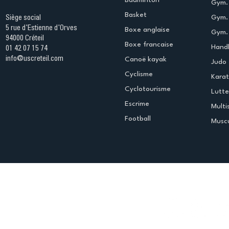
Gym. 
Basket
Gym.
Siège social
5 rue d'Estienne d'Orves
Boxe anglaise
Gym. 
94000 Créteil
Boxe francaise
Handb
01 42 07 15 74
info@uscreteil.com
Canoë kayak
Judo
Cyclisme
Kara
Cyclotourisme
Lutte
Escrime
Multi
Football
Muscu
Espace club
Offres d'emploi