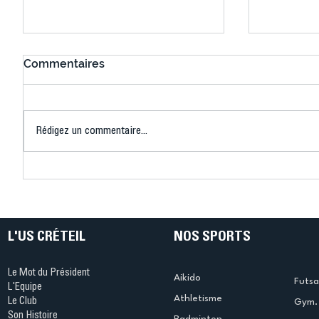
Commentaires
Rédigez un commentaire...
Connaissez-vous le Dark
L’US Crét
Ping ? Quand le tennis de
termine 
table s'illumine à Créteil !
beauté !
L'US CRÉTEIL
NOS SPORTS
Le Mot du Président
Aikido
Futsa
L'Equipe
Athletisme
Le Club
Gym. 
Son Histoire
Badminton